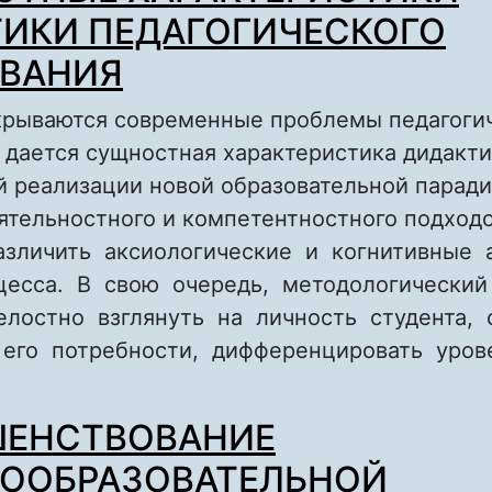
ИКИ ПЕДАГОГИЧЕСКОГО
ОВАНИЯ
скрываются современные проблемы педагоги
, дается сущностная характеристика дидакт
й реализации новой образовательной парад
ятельностного и компетентностного подходо
азличить аксиологические и когнитивные
цесса. В свою очередь, методологически
елостно взглянуть на личность студента, 
 его потребности, дифференцировать уров
bout СУЩНОСТНЫЕ ХАРАКТЕРИСТИКИ ДИД
ШЕНСТВОВАНИЕ
ЕДАГОГИЧЕСКОГО ОБРАЗОВАНИЯ
ООБРАЗОВАТЕЛЬНОЙ