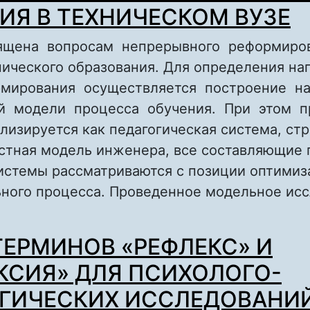
РОСТРАНСТВА САРАТОВСКОГО РЕГИОНА
ИЯ В ТЕХНИЧЕСКОМ ВУЗЕ
ящена вопросам непрерывного реформиро
ического образования. Для определения на
мирования осуществляется построение н
й модели процесса обучения. При этом 
лизируется как педагогическая система, ст
стная модель инженера, все составляющие 
системы рассматриваются с позиции оптими
ьного процесса. Проведенное модельное ис
bout МОДЕЛИРОВАНИЕ ПРОФЕССИОНАЛЬНО
ТЕРМИНОВ «РЕФЛЕКС» И
 ТЕХНИЧЕСКОМ ВУЗЕ
КСИЯ» ДЛЯ ПСИХОЛОГО-
ГИЧЕСКИХ ИССЛЕДОВАНИЙ