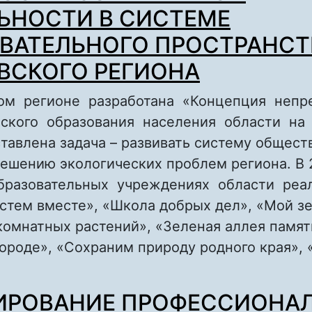
ЬНОСТИ В СИСТЕМЕ
ВАТЕЛЬНОГО ПРОСТРАНСТ
ВСКОГО РЕГИОНА
ом регионе разработана «Концепция непр
еского образования населения области на
оставлена задача – развивать систему общес
решению экологических проблем региона. В 
образовательных учреждениях области ре
астем вместе», «Школа добрых дел», «Мой 
комнатных растений», «Зеленая аллея памят
ороде», «Сохраним природу родного края», 
bout СОВЕРШЕНСТВОВАНИЕ ЭКОЛОГООБРА
ИРОВАНИЕ ПРОФЕССИОНА
ЕЯТЕЛЬНОСТИ В СИСТЕМЕ ОБРАЗОВАТЕЛЬ