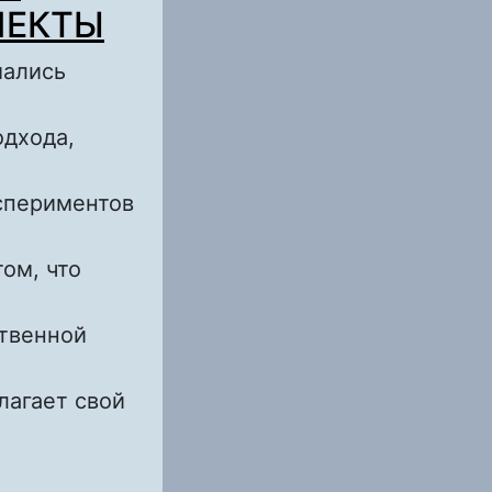
ПЕКТЫ
мались
дхода,
спериментов
ом, что
ственной
лагает свой
ЕКСИЯ» ДЛЯ