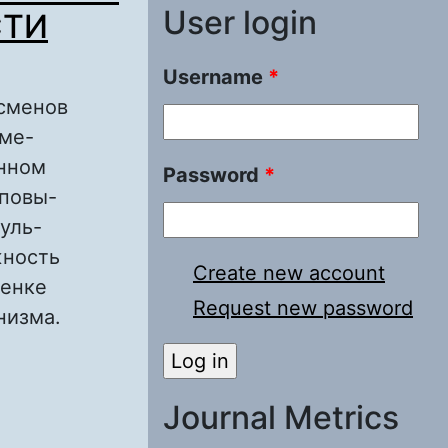
User login
СТИ
Username
*
тсменов
сме-
енном
Password
*
повы-
уль-
жность
Create new account
ценке
Request new password
низма.
ИИ
СМЕНОВ
Journal Metrics