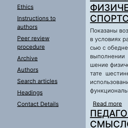
ФИЗИЧ
Ethics
СПОРТ
Instructions to
authors
Показаны во
Peer review
в условиях р
procedure
сью с обедн
выполнении 
Archive
шение физич
Authors
тате шестин
Search articles
использован
функциональ
Headings
Read more
a
Contact Details
ПЕДАГО
Ф
СМЫСЛ