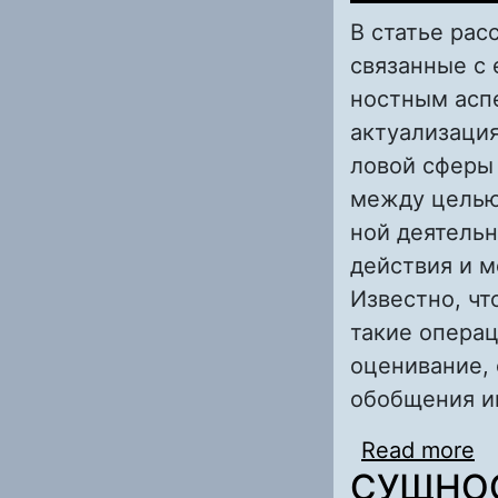
В статье рас
связанные с 
ностным асп
актуализаци
ловой сферы 
между целью
ной деятельн
действия и 
Известно, ч
такие операц
оценивание, 
обобщения 
Read more
a
СУЩНОС