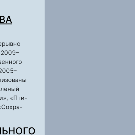
ВА
ерывно-
 2009–
твенного
2005–
ализованы
зеленый
и», «Пти-
«Сохра-
ЗОВАТЕЛЬНОЙ
ЛЬНОГО
НОГО