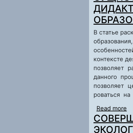
ДИДАКТ
ОБРАЗ
В статье ра
образования
особенносте
контексте де
позволяет р
данного про
позволяет ц
роваться на
Read more
a
СОВЕР
П
ЭКОЛОГ