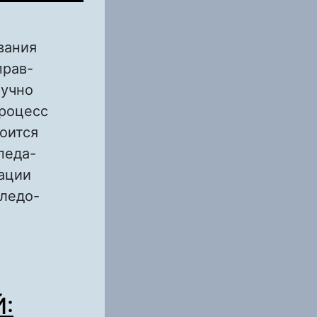
вания
прав-
аучно
процесс
роится
педа-
зации
следо-
ГО ОБУЧЕНИЯ
: