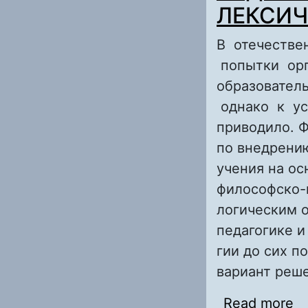
ЛЕКСИЧ
В отечестве
попытки орг
образовател
однако к ус
приводило. 
по внедрени
учения на ос
философско-
логическим 
педагогике и
гии до сих п
вариант реш
Read more
a