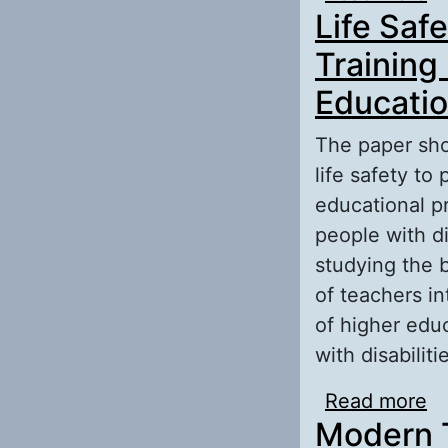
Life Safe
П
Л
Training
Educati
The paper sho
life safety to
educational pr
people with di
studying the b
of teachers in
of higher edu
with disabilit
Read more
ab
Modern T
Pr