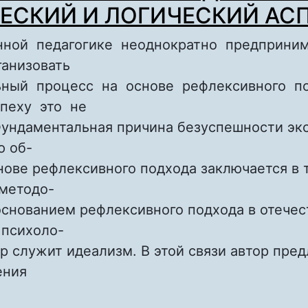
ЕСКИЙ И ЛОГИЧЕСКИЙ АС
нной педагогике неоднократно предприни
анизовать
ьный процесс на основе рефлексивного по
пеху это не
Фундаментальная причина безуспешности эк
ю об-
нове рефлексивного подхода заключается в т
методо-
основанием рефлексивного подхода в отече
 психоло-
ор служит идеализм. В этой связи автор пред
ения
bout СВЯЗЬ ТЕРМИНОВ «РЕФЛЕКС» И «РЕФЛ