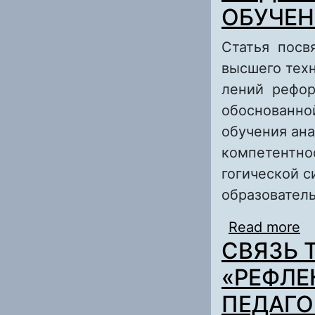
П
ОБУЧЕН
Статья посв
высшего техн
лений рефор
обоснованно
обучения ана
компетентно
гогической 
образовател
Read more
a
СВЯЗЬ 
В
«РЕФЛЕ
ПЕДАГО