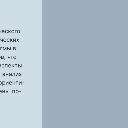
ческого
ических
игмы в
в, что
 аспекты
й анализ
ориенти-
ень по-
АКТИКИ