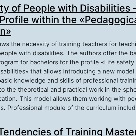
ty of People with Disabilities
СИХОЛОГО-ПЕДАГОГИЧЕСКИХ ИССЛЕДОВА
ЕКСИЧЕСКИЙ И ЛОГИЧЕСКИЙ АСПЕКТЫ
 Profile within the «Pedagogic
on»
ws the necessity of training teachers for teach
 people with disabilities. The authors offer the b
ogram for bachelors for the profile «Life safety
sabilities» that allows introducing a new model
asic knowledge and skills of professional traini
to the theoretical and practical work in the sph
cation. This model allows them working with pe
ies. Professional module of the curriculum inclu
out Life Safety of People with Disabilities – a 
endencies of Training Master
ofile within the «Pedagogical Education»