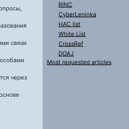
RINC
опросы,
CyberLeninka
HAC list
разования
White List
ими связи
CrossRef
DOAJ
пособами
Most requested articles
тся через
 основе
ООБРАЗОВАНИЯ