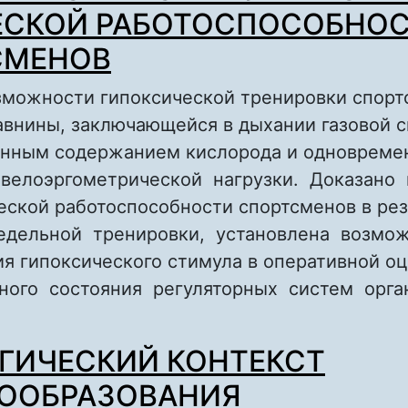
ЕСКОЙ РАБОТОСПОСОБНО
СМЕНОВ
зможности гипоксической тренировки спор
авнины, заключающейся в дыхании газовой 
енным содержанием кислорода и одноврем
велоэргометрической нагрузки. Доказано 
еской работоспособности спортсменов в рез
едельной тренировки, установлена возмо
ия гипоксического стимула в оперативной о
ного состояния регуляторных систем орга
bout ГИПОКСИЧЕСКИЙ СТИМУЛ В ПОВЫШЕН
ГИЧЕСКИЙ КОНТЕКСТ
ИЗИЧЕСКОЙ РАБОТОСПОСОБНОСТИ СПОРТ
ООБРАЗОВАНИЯ