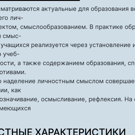
сматриваются актуальные для образования в
его лич-
ектом, смыслообразованием. В практике об
я смыс-
учащихся реализуется через установление 
 учеб-
ости, а также содержанием образования, с
мотивами.
то наделение личностным смыслом совершае
ии, как
означивание, осмысливание, рефлексия. На
имеющихся
bout ПЕДАГОГИЧЕСКИЙ КОНТЕКСТ СМЫСЛ
ТНЫЕ ХАРАКТЕРИСТИКИ