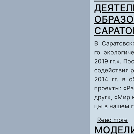
ДЕЯТЕЛ
ОБРАЗО
САРАТО
В Саратовск
го экологич
2019 гг.». П
содействия 
2014 гг. в 
проекты: «Р
друг», «Мир 
цы в нашем г
Read more
a
МОДЕЛ
Д