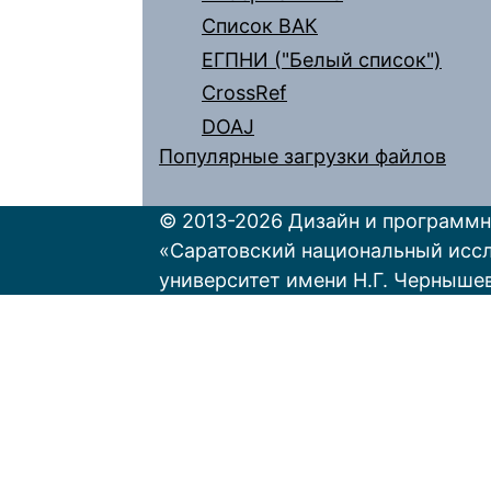
Список ВАК
ЕГПНИ ("Белый список")
CrossRef
DOAJ
Популярные загрузки файлов
© 2013-2026 Дизайн и программн
«Саратовский национальный исс
университет имени Н.Г. Черныше