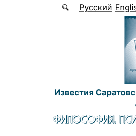
Перейти к основному содержанию
Русский
Engli
Известия Саратовс
ФИЛОСОФИЯ. ПСИ