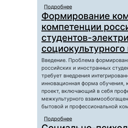
Подробнее
о О роли социальных 
Формирование ко
новой образовательн
компетенции росс
студентов-электри
социокультурного
Введение. Проблема формирован
российских и иностранных студен
требует внедрения интегрированн
инновационная форма обучения, 
проект, включающий в себя проф
межкультурного взаимообогащен
бытовой и профессиональной ко
Подробнее
о Формирование комм
Социально-психол
иностранных студент