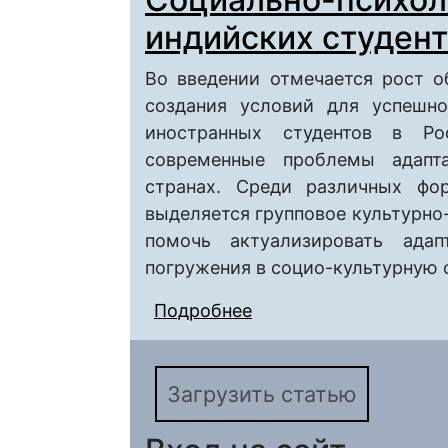
проекта
индийских студент
Во введении отмечается рост о
создания условий для успешно
иностранных студентов в Ро
современные проблемы адапт
странах. Среди различных фо
выделяется групповое культурно
помочь актуализировать ада
погружения в социо-культурную 
Подробнее
о Социально-психоло
российском вузе
Загрузить статью