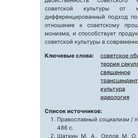
двойственность советского 
советской культуры от ко
дифференцированный подход по
отношение к советскому прош
монизма, и способствует проду
советской культуры в современн
Ключевые слова:
советское о
теория секул
священное
трансценден
культура
идеология
Список источников:
Православный социализм / по
486 с.
Шаткин М. А., Орлов М. О.