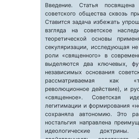
Введение. Статья посвящена
советского общества сквозь пр
Ставится задача избежать упрощ
взгляда на советское наслед
теоретической основы примен
секуляризации, исследующая не
роли «священного» в современ
выделяются два ключевых, фун
независимых основания советс
рассматриваемая как «тра
революционное действие), и ру
«священное». Советская ид
легитимации и формирования «но
сохраняла автономию. Это ра
ностальгия направлена преиму
идеологические доктрины. 