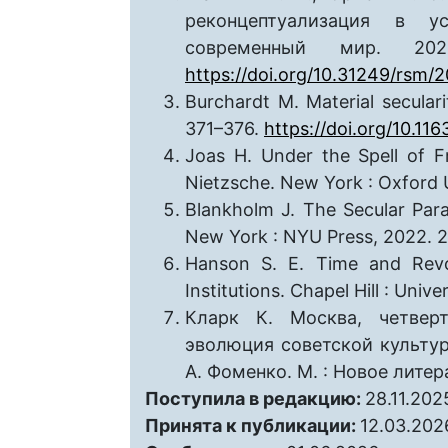
реконцептуализация в у
современный мир. 2
https://doi.org/10.31249/rsm/
Burchardt M. Material secularit
371–376.
https://doi.org/10.1
Joas H. Under the Spell of F
Nietzsche. New York : Oxford U
Blankholm J. The Secular Para
New York : NYU Press, 2022. 2
Hanson S. E. Time and Revo
Institutions. Chapel Hill : Univ
Кларк К. Москва, четвер
эволюция советской культуры
А. Фоменко. М. : Новое литер
Поступила в редакцию:
28.11.202
Принята к публикации:
12.03.202