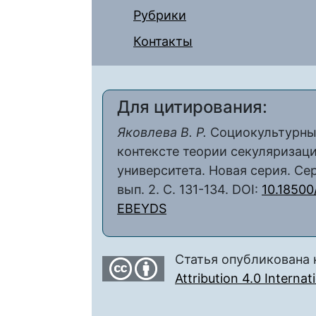
Рубрики
Контакты
Для цитирования:
Яковлева В. Р.
Социокультурные
контексте теории секуляризаци
университета. Новая серия. Сер
вып. 2. С. 131-134. DOI:
10.18500
EBEYDS
Статья опубликована 
Attribution 4.0 Interna