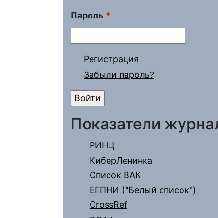
Пароль
*
Регистрация
Забыли пароль?
Показатели журна
РИНЦ
КиберЛенинка
Список ВАК
ЕГПНИ ("Белый список")
CrossRef