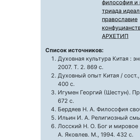
философия и 
триада идеал
православие
конфуцианст
АРХЕТИП
Список источников:
Духовная культура Китая : энци
2007. Т. 2. 869 с.
Духовный опыт Китая / сост., 
400 с.
Игумен Георгий (Шестун). Пра
672 с.
Бердяев Н. А. Философия своб
Ильин И. А. Религиозный смы
Лосский Н. О. Бог и мировое з
А. Яковлев. М., 1994. 432 с.