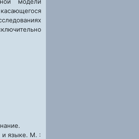
рной модели
касающегося
следованиях
сключительно
знание.
и языке. М. :