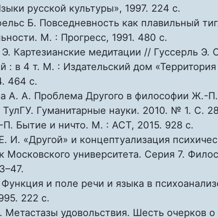
зыки русской культуры», 1997. 224 с.
ельс Б. Повседневность как плавильный тиг
ности. М. : Прогресс, 1991. 480 с.
 Э. Картезианские медитации // Гуссерль Э.
й : в 4 т. М. : Издательский дом «Территория
4. 464 с.
а А. А. Проблема Другого в философии Ж.-П.
 ТулГУ. Гуманитарные науки. 2010. № 1. С. 28
П. Бытие и ничто. М. : АСТ, 2015. 928 с.
Е. И. «Другой» и концептуализация психиче
ик Московского университета. Серия 7. Филос
3–47.
 Функция и поле речи и языка в психоанализе
995. 222 с.
 Метастазы удовольствия. Шесть очерков о