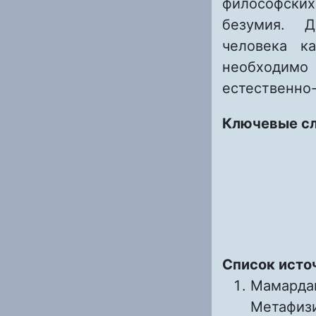
философски
безумия. Д
человека к
необходимо 
естественно
Ключевые с
Список исто
Мамардаш
Метафизи