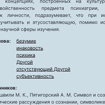
х концепциях, построенных на культу
войственность предмета психиатрии, 
ак личности, подразумевает, что при ис
учитывать и этусоставляющую, помимо и
-научной сферы изучения.
лова:
безумие
инаковость
психика
Другой
отсутствующий Другой
субъективность
чников:
вили М. К., Пятигорский А. М. Символ и со
ческие рассуждения о сознании, символике 