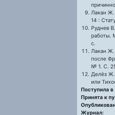
причиннос
Лакан Ж.
14 : Стат
Руднев В
работы. 
с.
Лакан Ж.
после Фр
№ 1. С. 2
Делёз Ж.
или Тихо
Поступила в
Принята к п
Опубликова
Журнал: