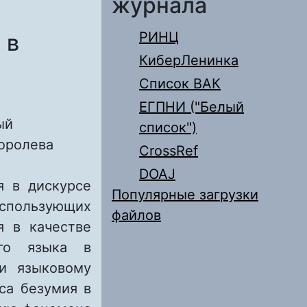
журнала
РИНЦ
 в
КиберЛенинка
Список ВАК
ЕГПНИ ("Белый
ый
список")
Королева
CrossRef
DOAJ
я в дискурсе
Популярные загрузки
использующих
файлов
я в качестве
ого языка в
ки языковому
са безумия в