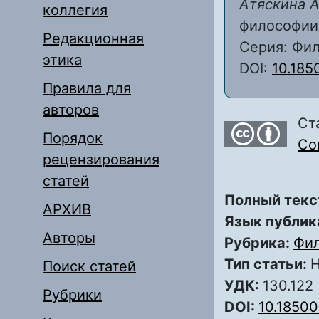
Атяскина А
коллегия
философии 
Редакционная
Серия: Фил
этика
DOI:
10.185
Правила для
авторов
Ст
Порядок
Com
рецензирования
статей
Полный текс
АРХИВ
Язык публик
Авторы
Рубрика:
Фи
Тип статьи:
Н
Поиск статей
УДК:
130.122
Рубрики
DOI:
10.1850