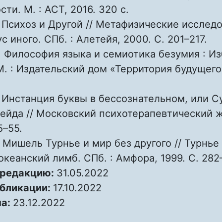
ти. М. : АСТ, 2016. 320 с.
 Психоз и Другой // Метафизические исследо
ус иного. СПб. : Алетейя, 2000. С. 201–217.
. Философия языка и семиотика безумия : И
М. : Издательский дом «Территория будущего
 Инстанция буквы в бессознательном, или С
ейда // Московский психотерапевтический ж
5–55.
 Мишель Турнье и мир без другого // Турнье
океанский лимб. СПб. : Амфора, 1999. С. 282
 редакцию:
31.05.2022
убликации:
17.10.2022
на:
23.12.2022