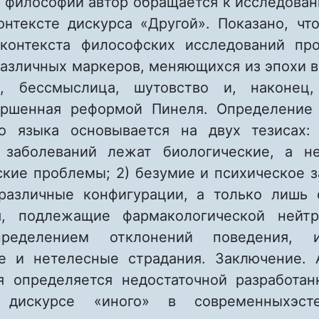
 философии автор обращается к исследова
онтексте дискурса «Другой». Показано, чт
контекста философских исследований пр
азличных маркеров, меняющихся из эпохи в
е, бессмыслица, шутовство и, наконец,
ершенная реформой Пинеля. Определение
о языка основывается на двух тезисах:
 заболеваний лежат биологические, а н
ские проблемы; 2) безумие и психическое з
различные конфигурации, а только лишь 
я, подлежащие фармакологической нейтр
ределением отклонений поведения, 
е и нетелесные страдания. Заключение. 
я определяется недостаточной разработа
дискурсе «иного» в современныхэст