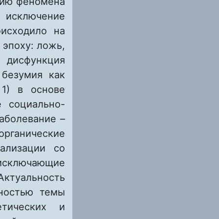
нию феномена
о исключение
оисходило на
 эпоху: ложь,
 дисфункция
 безумия как
 1) в основе
е социально-
аболевание –
органические
ализации со
исключающие
Актуальность
нностью темы
етических и