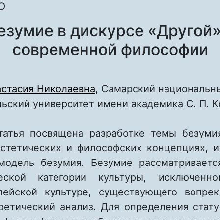
O
езумие в дискурсе «Другой»
современной философии
астасия Николаевна
, Самарский национальн
ьский университет имени академика С. П. 
татья посвящена разработке темы безуми
эстетических и философских концепциях, 
модель безумия. Безумие рассматриваетс
ческой категории культуры, исключенн
пейской культуре, существующего вопре
оретический анализ. Для определения стату