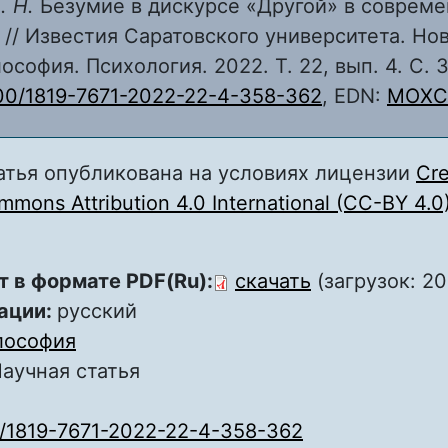
. Н.
Безумие в дискурсе «Другой» в соврем
// Известия Саратовского университета. Нов
ософия. Психология. 2022. Т. 22, вып. 4. С. 
00/1819-7671-2022-22-4-358-362
, EDN:
MOXC
атья опубликована на условиях лицензии
Cre
mons Attribution 4.0 International (CC-BY 4.0
т в формате PDF(Ru):
скачать
(загрузок: 20
ации:
русский
лософия
аучная статья
0/1819-7671-2022-22-4-358-362