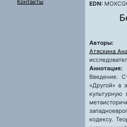
Контакты
EDN:
MOXCG
Б
Авторы:
Атяскина Ан
исследовател
Аннотация:
Введение. С
«Другой» в 
культурную 
метаистори
западноевро
кодексу. Те