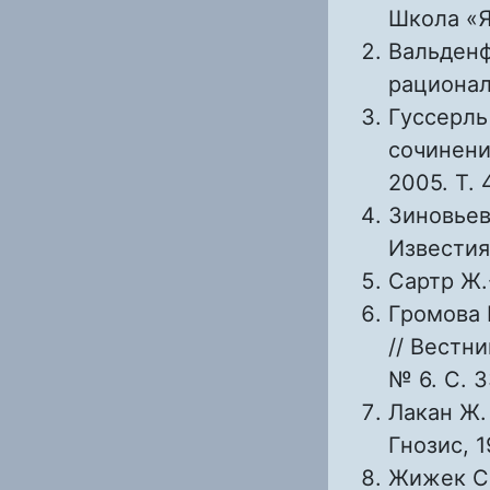
Школа «Я
Вальденф
рациональ
Гуссерль
сочинени
2005. Т. 
Зиновьев
Известия
Сартр Ж.-
Громова 
// Вестн
№ 6. С. 3
Лакан Ж.
Гнозис, 1
Жижек С.