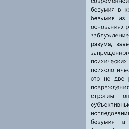
современной
безумия в к
безумия из 
основаниях р
заблуждени
разума, зав
запрещенног
психических
психологиче
это не две 
повреждени
строгим оп
субъективны
исследовани
безумия в 