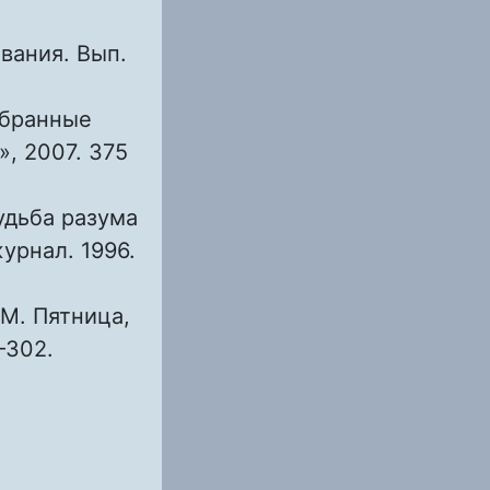
вания. Вып.
збранные
», 2007. 375
удьба разума
урнал. 1996.
 М. Пятница,
–302.