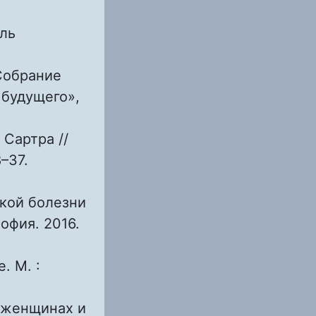
ль
 Собрание
 будущего»,
 Сартра //
–37.
ской болезни
офия. 2016.
. М. :
 женщинах и