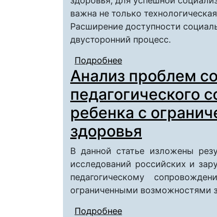
здоровья, для успешной социали
важна не только технологическая
Расширение доступности социал
двусторонний процесс.
Подробнее
о Учебная практика с
Анализ проблем с
доступности социал
педагогического 
ребенка с ограни
здоровья
В данной статье изложены резу
исследований российских и зар
педагогическому сопровожде
ограниченными возможностями з
Подробнее
о Анализ проблем со