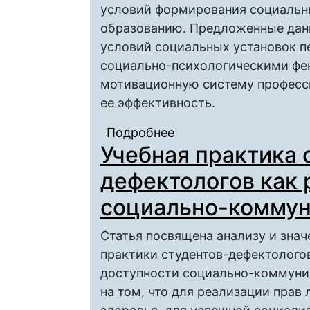
условий формирования социальны
образованию. Предложенные дан
условий социальных установок пе
социально-психологическими ф
мотивационную систему професс
ее эффективность.
Подробнее
о Исследование усло
Учебная практика 
педагогов к инклюзи
ограниченными возмо
дефектологов как 
журналах
социально-коммун
Статья посвящена анализу и зна
практики студентов-дефектолого
доступности социально-коммуни
на том, что для реализации пра