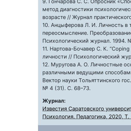
9. Гончарова С. С. Опросник «Сп
метод диагностики психологиче
возрасте // Журнал практического
10. Анцыферова Л. И. Личность в
переосмысление. Преобразование
Психологический журнал. 1994. № 
11. Нартова-Бочавер С. К. “Copin
личности // Психологический журн
12. Муругова А. О. Личностные о
различными ведущими способами 
Вектор науки Тольяттинского гос. 
№ 4 (31). C. 68–73.
Журнал:
Известия Саратовского университ
Психология. Педагогика, 2020, Т. 