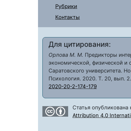
Рубрики
Контакты
Для цитирования:
Орлова М. М.
Предикторы интер
экономической, физической и 
Саратовского университета. Но
Психология. 2020. Т. 20, вып. 2.
2020-20-2-174-179
Статья опубликована 
Attribution 4.0 Interna