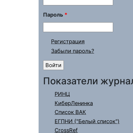
Пароль
*
Регистрация
Забыли пароль?
Показатели журна
РИНЦ
КиберЛенинка
Список ВАК
ЕГПНИ ("Белый список")
CrossRef