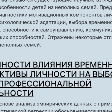
особенности детей из неполных семей. Пре
диагностики мотивационных компонентов лич
сихологической адаптации, выбора временн
, способности к самоуправлению, коммуник
ских способностей. Отражены некоторые отл
 неполных семей.
о СОЦИАЛЬНО-ПСИХОЛОГИЧЕСКИЕ ОСОБЕН
НОСТИ ВЛИЯНИЯ ВРЕМЕН
ИЗ НЕПОЛНЫХ СЕМЕЙ
КТИВЫ ЛИЧНОСТИ НА ВЫБ
 ПРОФЕССИОНАЛЬНОЙ
ЛЬНОСТИ
основе анализа эмпирических данных с при
истической регрессии обосновывается взаим