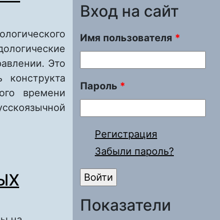
Вход на сайт
ологического
Имя пользователя
*
ологические
авлении. Это
 конструкта
Пароль
*
ого времени
усскоязычной
Регистрация
тации на
Забыли пароль?
ЫХ
Показатели
ды на