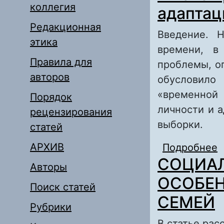
коллегия
адаптац
Редакционная
Введение. Н
этика
времени, в
Правила для
проблемы, о
авторов
обусловило
«временной
Порядок
личности и 
рецензирования
выборки.
статей
АРХИВ
Подробнее
о
СОЦИА
р
Авторы
ОСОБЕН
Поиск статей
СЕМЕЙ
Рубрики
В статье ра