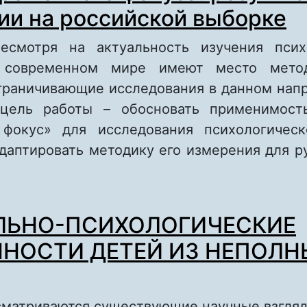
ии на российской выборке
есмотря на актуальность изучения псих
 современном мире имеют место метод
граничивающие исследования в данном напр
 цель работы – обосновать применимость
 фокус» для исследования психологическ
адаптировать методику его измерения для р
 Шкала временного фокуса: результаты адап
ЛЬНО-ПСИХОЛОГИЧЕСКИЕ
оссийской выборке
НОСТИ ДЕТЕЙ ИЗ НЕПОЛН
ссматриваются существующие научные взгля