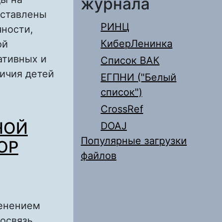
журнала
дставлены
РИНЦ
ности,
КиберЛенинка
ой
ативных и
Список ВАК
ичия детей
ЕГПНИ ("Белый
список")
CrossRef
НОСТИ ДЕТЕЙ
НОЙ
DOAJ
Популярные загрузки
ОР
файлов
менением
освязь