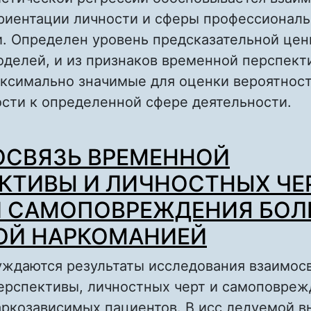
риентации личности и сферы профессиональ
и. Определен уровень предсказательной цен
оделей, и из признаков временной перспект
ксимально значимые для оценки вероятнос
сти к определенной сфере деятельности.
о ОСОБЕННОСТИ ВЛИЯНИЯ ВРЕМЕННОЙ ПЕ
СВЯЗЬ ВРЕМЕННОЙ
ЛИЧНОСТИ НА ВЫБОР СФЕРЫ ПРОФЕССИО
ДЕЯТЕЛЬНОСТИ
КТИВЫ И ЛИЧНОСТНЫХ ЧЕ
И САМОПОВРЕЖДЕНИЯ БОЛ
ОЙ НАРКОМАНИЕЙ
уждаются результаты исследования взаимос
ерспективы, личностных черт и самоповре
аркозависимых пациентов. В исс ледуемой в