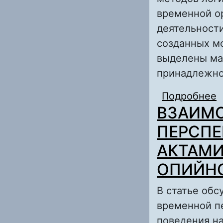
временной о
деятельност
созданных м
выделены ма
принадлежно
Подробнее
ВЗАИМО
ПЕРСПЕ
АКТАМ
ОПИЙН
В статье обс
временной п
поведения н