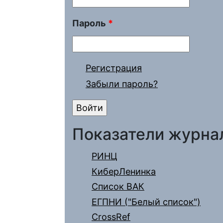
Пароль
*
Регистрация
Забыли пароль?
Показатели журна
РИНЦ
КиберЛенинка
Список ВАК
ЕГПНИ ("Белый список")
CrossRef