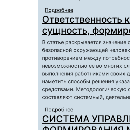
Подробнее
о ФОРМИРОВАНИЕ П
Ответственность к
сущность, формир
В статье раскрывается значение 
безопасной окружающей человек
противоречием между потребнос
невозможностью ее во многих сл
выполнения работниками своих д
наметить способы решения указа
средствами. Методологическую о
составляют системный, деятельн
Подробнее
о Ответственность ка
СИСТЕМА УПРАВ
формирование, значе
ФОРМИРОВАНИЯ 