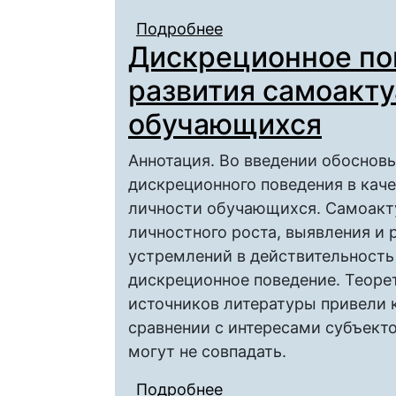
Подробнее
о Дискреционное пов
Дискреционное по
самоактуализации л
развития самоакт
обучающихся
Аннотация. Во введении обоснов
дискреционного поведения в кач
личности обучающихся. Самоакт
личностного роста, выявления и 
устремлений в действительность 
дискреционное поведение. Теоре
источников литературы привели 
сравнении с интересами субъект
могут не совпадать.
Подробнее
о Дискреционное пов