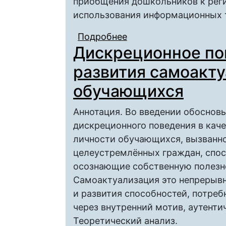
приобщения дошкольников к реги
использования информационных 
Подробнее
о Закономерности фо
Дискреционное по
компетентности дете
региональной культу
развития самоакт
технологий
обучающихся
Аннотация. Во введении обоснов
дискреционного поведения в кач
личности обучающихся, вызванн
целеустремлённых граждан, спос
осознающие собственную полезно
Самоактуализация это непрерывн
и развития способностей, потреб
через внутренний мотив, аутенти
Теоретический анализ.