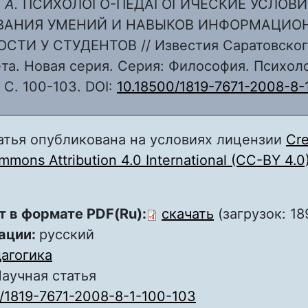
 А.
ПСИХОЛОГО-ПЕДАГОГИЧЕСКИЕ УСЛОВИ
АНИЯ УМЕНИЙ И НАВЫКОВ ИНФОРМАЦИО
СТИ У СТУДЕНТОВ // Известия Саратовског
та. Новая серия. Серия: Философия. Психоло
1. С. 100-103. DOI:
10.18500/1819-7671-2008-8-
атья опубликована на условиях лицензии
Cre
mons Attribution 4.0 International (CC-BY 4.0
т в формате PDF(Ru):
скачать
(загрузок: 18
ации:
русский
агогика
аучная статья
/1819-7671-2008-8-1-100-103