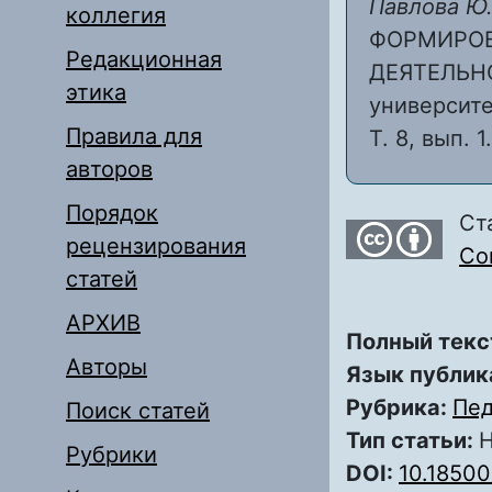
Павлова Ю.
коллегия
ФОРМИРОВ
Редакционная
ДЕЯТЕЛЬНО
этика
университе
Правила для
Т. 8, вып. 
авторов
Порядок
Ст
рецензирования
Com
статей
АРХИВ
Полный текс
Авторы
Язык публик
Рубрика:
Пед
Поиск статей
Тип статьи:
Н
Рубрики
DOI:
10.18500