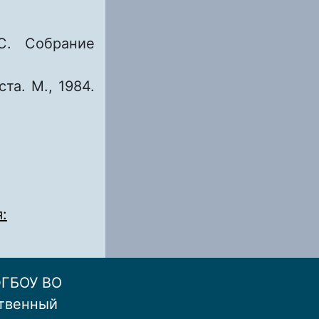
С. Собрание
та. М., 1984.
:
ФГБОУ ВО
ственный