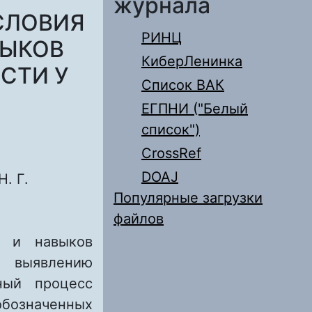
журнала
СЛОВИЯ
РИНЦ
ВЫКОВ
КиберЛенинка
СТИ У
Список ВАК
ЕГПНИ ("Белый
список")
CrossRef
DOAJ
. Г.
Популярные загрузки
файлов
й и навыков
выявлению
ный процесс
обозначенных