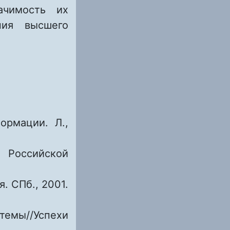
начимость их
ния высшего
ормации. Л.,
 Российской
. СПб., 2001.
мы//Успехи