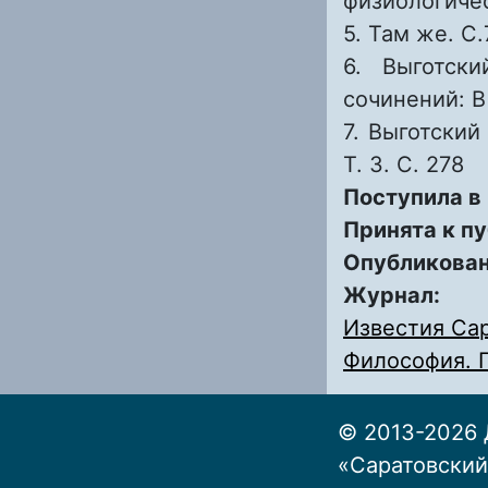
физиологичес
5. Там же. С
6. Выготск
сочинений: В 
7. Выготский
Т. 3. С. 278
Поступила в
Принята к п
Опубликова
Журнал:
Известия Сар
Философия. П
© 2013-2026 
«Саратовский