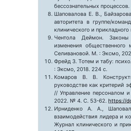
бессознательных процессов. М
Шаповалова Е. В., Байзарова
авторитета в группе/коман
клинического и прикладного п
Чентола Деймон. Законы 
изменения общественного м
Селивановой. М. : Эксмо, 202
Фрейд З. Тотем и табу: псих
: Эксмо, 2018. 224 с.
Комаров В. В. Конструкт
руководстве как критерий э
// Управление персоналом 
2022. № 4. C. 53-62.
https://
Ирниденко А. А., Шапова
взаимодействия лидера и ко
Журнал клинического и прикл