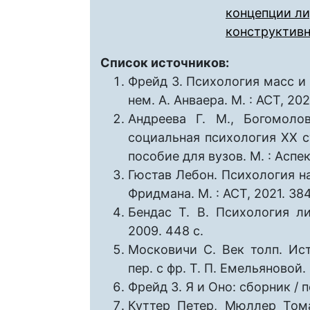
концепции л
конструктивн
Список источников:
Фрейд З. Психология масс и 
нем. А. Анваера. М. : АСТ, 202
Андреева Г. М., Богомоло
социальная психология XX с
пособие для вузов. М. : Аспек
Гюстав Лебон. Психология на
Фридмана. М. : АСТ, 2021. 384
Бендас Т. В. Психология ли
2009. 448 с.
Московичи C. Век толп. Ис
пер. с фр. Т. П. Емельяновой.
Фрейд З. Я и Оно: сборник / пе
Куттер Петер, Мюллер Тома