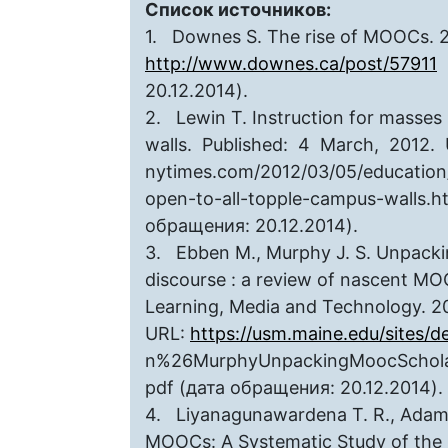
Список источников:
1. Downes S. The rise of MOOCs. 2
http://www.downes.ca/post/57911
(
20.12.2014).
2. Lewin T. Instruction for mass
walls. Published: 4 March, 2012.
nytimes.com/2012/03/05/education
open-to-all-topple-campus-walls.
обращения: 20.12.2014).
3. Ebben M., Murphy J. S. Unpack
discourse : a review of nascent MO
Learning, Media and Technology. 201
URL:
https://usm.maine.edu/sites/de
n%26MurphyUnpackingMoocScholar
pdf (дата обращения: 20.12.2014).
4. Liyanagunawardena T. R., Adams 
MOOCs: A Systematic Study of the 