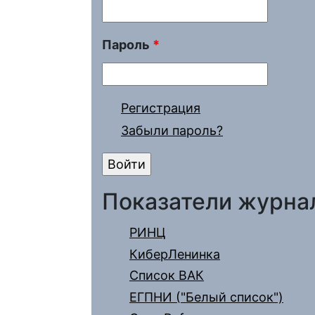
Пароль
*
Регистрация
Забыли пароль?
Показатели журна
РИНЦ
КиберЛенинка
Список ВАК
ЕГПНИ ("Белый список")