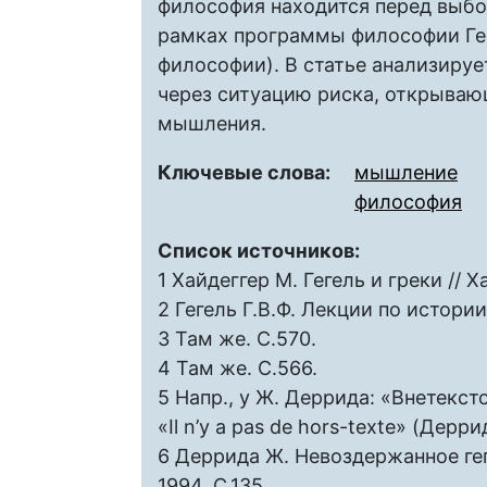
философия находится перед выб
рамках программы философии Гег
философии). В статье анализиру
через ситуацию риска, открыва
мышления.
Ключевые слова:
мышление
философия
Список источников:
1 Хайдеггер М. Гегель и греки // 
2 Гегель Г.В.Ф. Лекции по истории
3 Там же. С.570.
4 Там же. С.566.
5 Напр., у Ж. Деррида: «Внетекс
«Il n’y a pas de hors-texte» (Дерр
6 Деррида Ж. Невоздержанное гег
1994. С.135.