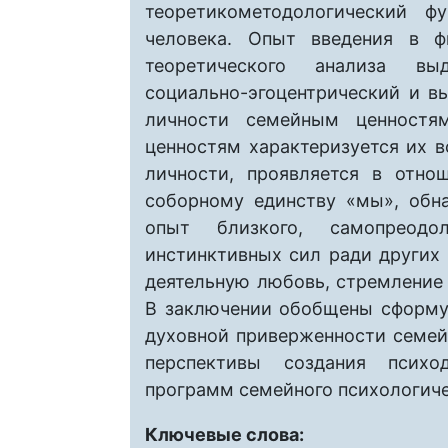
теоретикометодологический ф
человека. Опыт введения в ф
теоретического анализа выде
социально-эгоцентрический и в
личности семейным ценностя
ценностям характеризуется их 
личности, проявляется в отно
соборному единству «мы», обн
опыт близкого, самопреодо
инстинктивных сил ради других
деятельную любовь, стремление
В заключении обобщены сформу
духовной приверженности семе
перспективы создания психо
программ семейного психологиче
Ключевые слова: