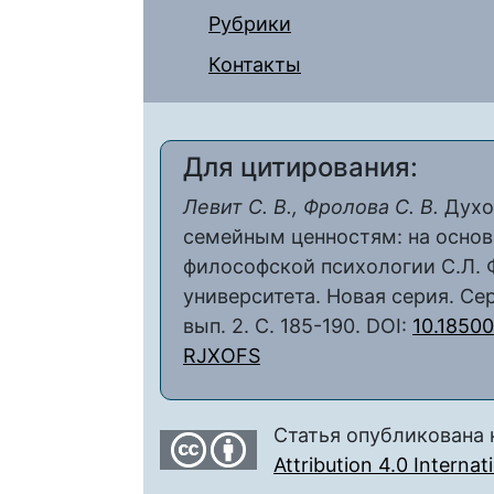
Рубрики
Контакты
Для цитирования:
Левит С. В., Фролова С. В.
Духо
семейным ценностям: на основ
философской психологии С.Л. Ф
университета. Новая серия. Сер
вып. 2. С. 185-190. DOI:
10.1850
RJXOFS
Статья опубликована 
Attribution 4.0 Interna