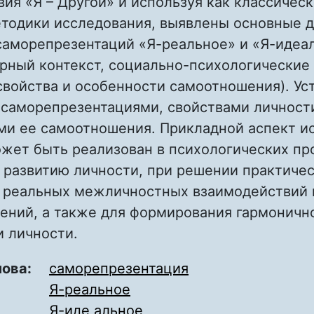
ия «Я – Другой» и используя как классическ
етодики исследования, выявлены основные 
саморепрезентаций «Я-реальное» и «Я-идеа
рный контекст, социально-психологические
свойства и особенности самоотношения). Ус
 саморепрезентациями, свойствами личност
ми ее самоотношения. Прикладной аспект и
жет быть реализован в психологических пр
 развитию личности, при решении практичес
 реальных межличностных взаимодействий 
ений, а также для формирования гармоничн
и личности.
лова:
саморепрезентация
Я-реальное
Я-иде альное