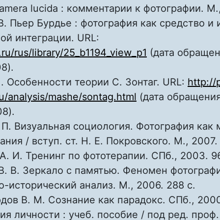
amera lucida : комментарии к фотографии. М.,
В. Пьер Бурдье : фотография как средство и 
ой интеграции. URL:
f.ru/rus/library/25_b1194_view_p1
(дата обращен
8).
. Особенности теории С. Зонтаг. URL:
http://
u/analysis/mashe/sontag.html
(дата обращения
8).
П. Визуальная социология. Фотография как 
ния / вступ. ст. Н. Е. Покровского. М., 2007. 
А. И. Тренинг по фототерапии. СПб., 2003. 96
В. В. Зеркало с памятью. Феномен фотограф
о-исторический анализ. М., 2006. 288 с.
дов В. М. Сознание как парадокс. СПб., 2000
я личности : учеб. пособие / под ред. проф. 