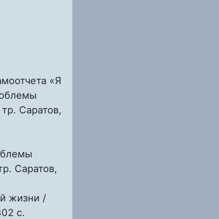
амоотчета «Я
роблемы
 тр. Саратов,
облемы
тр. Саратов,
й жизни /
302 с.