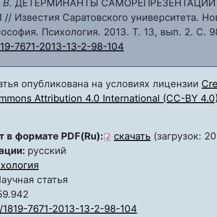
 В.
ДЕТЕРМИНАНТЫ САМОРЕПРЕЗЕНТАЦИЙ
/ Известия Саратовского университета. Но
софия. Психология. 2013. Т. 13, вып. 2. С. 9
819-7671-2013-13-2-98-104
атья опубликована на условиях лицензии
Cre
mons Attribution 4.0 International (CC-BY 4.0
т в формате PDF(Ru):
скачать
(загрузок: 20
ации:
русский
хология
аучная статья
59.942
/1819-7671-2013-13-2-98-104