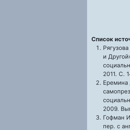
Список исто
Рягузова
и Другой
социальн
2011. С. 1
Еремина 
самопрез
социальн
2009. Вып
Гофман И
пер. с ан