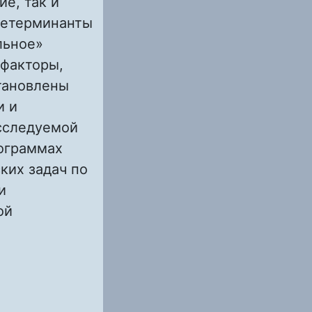
ие, так и
детерминанты
льное»
 факторы,
тановлены
и и
сследуемой
ограммах
ких задач по
и
ой