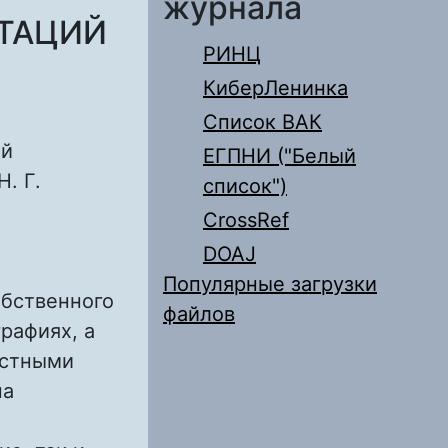
журнала
ТАЦИЙ
РИНЦ
КиберЛенинка
Список ВАК
ый
ЕГПНИ ("Белый
. Г.
список")
CrossRef
DOAJ
Популярные загрузки
обственного
файлов
рафиях, а
остными
на