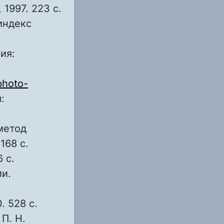
 1997. 223 с.
индекс
ия:
photo-
:
метод
168 с.
 с.
ии.
. 528 с.
П. Н.