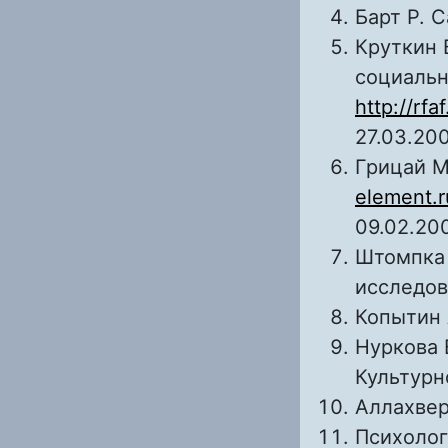
Барт Р. C
Круткин 
социальн
http://rfa
27.03.200
Грицай М
element.r
09.02.200
Штомпка 
исследова
Копытин 
Нуркова 
Культурн
Аллахвер
Психологи