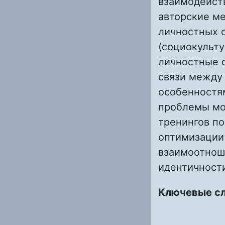
взаимодейств
авторские м
личностных 
(социокульту
личностные 
связи между
особенностя
проблемы мо
тренингов по
оптимизации
взаимоотнош
идентичност
Ключевые с