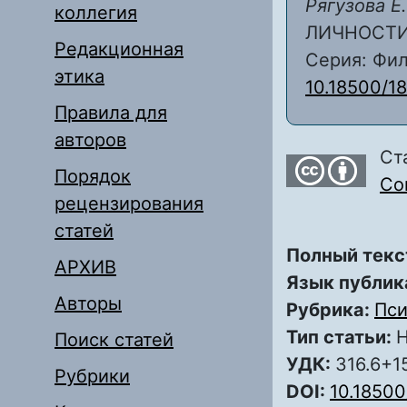
Рягузова Е.
коллегия
ЛИЧНОСТИ /
Редакционная
Серия: Фило
этика
10.18500/1
Правила для
авторов
Ст
Порядок
Com
рецензирования
статей
Полный текс
АРХИВ
Язык публик
Авторы
Рубрика:
Пси
Тип статьи:
Н
Поиск статей
УДК:
316.6+1
Рубрики
DOI:
10.18500