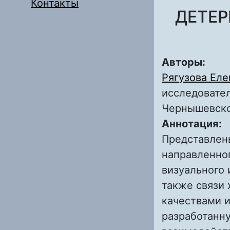
Контакты
ДЕТЕ
Авторы:
Рягузова Ел
исследовател
Чернышевск
Аннотация:
Представлен
направленног
визуального 
также связи
качествами 
разработанн