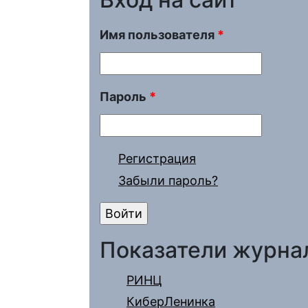
Имя пользователя
*
Пароль
*
Регистрация
Забыли пароль?
Показатели журна
РИНЦ
КиберЛенинка