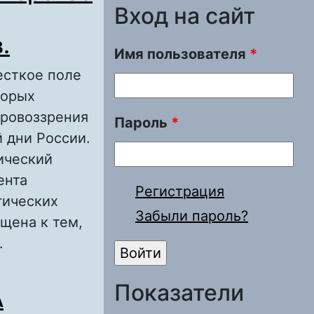
Вход на сайт
.
Имя пользователя
*
есткое поле
торых
ировоззрения
Пароль
*
 дни России.
ический
ента
Регистрация
гических
Забыли пароль?
щена к тем,
.
ое будущее
Показатели
А
ектов XIX–XXI