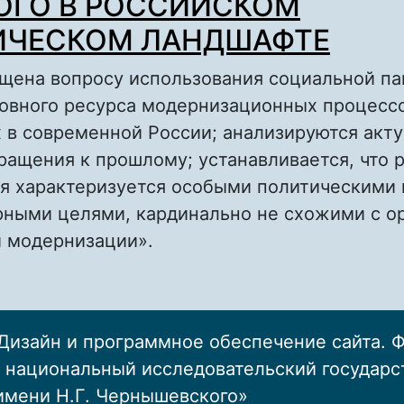
ОГО В РОССИЙСКОМ
ИЧЕСКОМ ЛАНДШАФТЕ
ящена вопросу использования социальной па
новного ресурса модернизационных процессо
 в современной России; анализируются акт
ращения к прошлому; устанавливается, что 
я характеризуется особыми политическими 
рными целями, кардинально не схожими с о
 модернизации».
о СОЦИАЛЬНАЯ ПАМЯТЬ КАК МОДЕРНИЗАЦ
РЕСУРС: ТОПОСЫ ПРОШЛОГО В РОССИЙСК
ПОЛИТИЧЕСКОМ ЛАНДШАФТЕ
Дизайн и программное обеспечение сайта. 
 национальный исследовательский государ
имени Н.Г. Чернышевского»