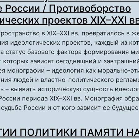
 России / Противоборство
ических проектов XIX–XXI вв
ространство в XIX–XXI вв. превратилось в ж
ия идеологических проектов, каждый из ко
а статус базового фактора формирования м
т которых зависят сегодняшний и завтрашний
ея монографии – идеология как морально-эт
ния людей и властно-политического реглам
ь – выявить историческую сущность идеоло
России периода XIX–XXI вв. Монография обра
 судьба России и от кого зависит ее будущее
 Рецензия на книгу: Папаяни Ф. А. Имперск
ГИИ ПОЛИТИКИ ПАМЯТИ Н
оссии / Противоборство идеологических про