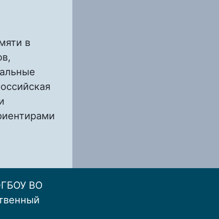
мяти в
в,
уальные
российская
и
риентирами
ИОННЫЙ
ОМ
ФГБОУ ВО
ственный