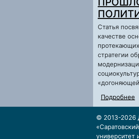
ПРОШЛ
ПОЛИТ
Статья посв
качестве ос
протекающих
стратегии об
модернизаци
социокульту
«догоняющей
Подробнее
© 2013-2026 
«Саратовский
университет 