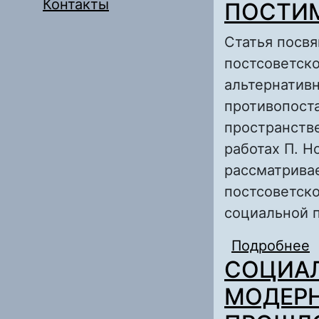
в
Контакты
ПОСТИ
Статья посв
постсоветско
альтернативн
противопост
пространстве
работах П. Н
рассматрива
постсоветско
социальной 
Подробнее
СОЦИАЛ
МОДЕРН