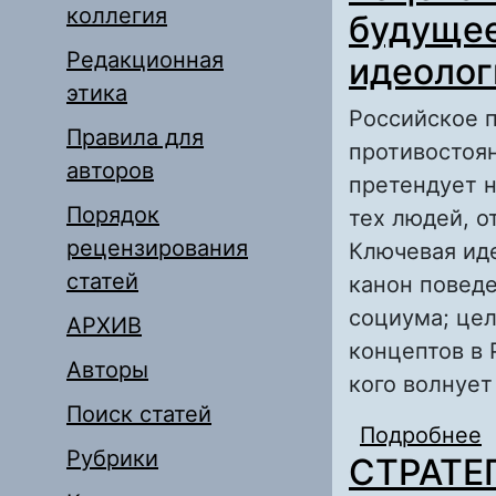
коллегия
будущее
Редакционная
идеолог
этика
Российское п
Правила для
противостоян
авторов
претендует н
Порядок
тех людей, о
рецензирования
Ключевая ид
статей
канон поведе
социума; цел
АРХИВ
концептов в 
Авторы
кого волнует
Поиск статей
Подробнее
о
Рубрики
СТРАТЕ
Р