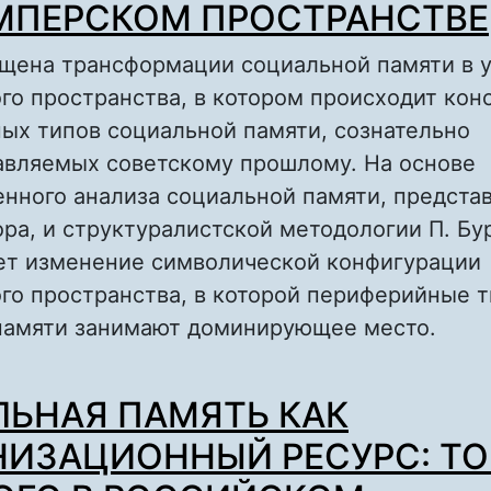
в.
МПЕРСКОМ ПРОСТРАНСТВЕ
ящена трансформации социальной памяти в 
го пространства, в котором происходит кон
ых типов социальной памяти, сознательно
авляемых советскому прошлому. На основе
нного анализа социальной памяти, предста
ора, и структуралистской методологии П. Бу
ет изменение символической конфигурации
го пространства, в которой периферийные 
памяти занимают доминирующее место.
о СТРАТЕГИИ ПОЛИТИКИ ПАМЯТИ НА ПОС
ЬНАЯ ПАМЯТЬ КАК
ПРОСТРАНСТВЕ
ИЗАЦИОННЫЙ РЕСУРС: Т