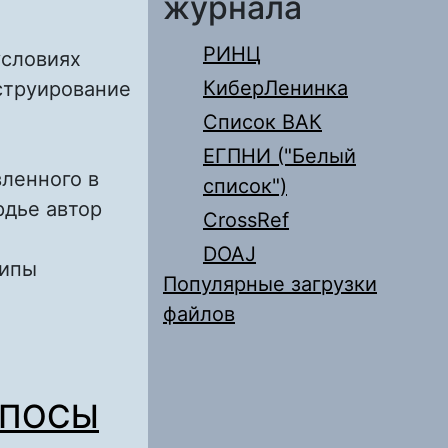
журнала
РИНЦ
условиях
КиберЛенинка
струирование
Список ВАК
ЕГПНИ ("Белый
вленного в
список")
рдье автор
CrossRef
DOAJ
типы
Популярные загрузки
файлов
ТИМПЕРСКОМ
ОПОСЫ