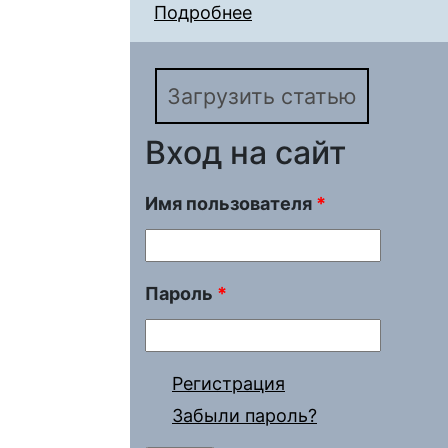
Подробнее
о Метапредметность 
эксперимента
Загрузить статью
Вход на сайт
Имя пользователя
*
Пароль
*
Регистрация
Забыли пароль?