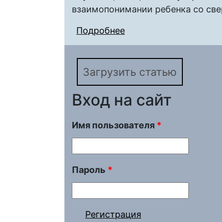
взаимопонимании ребенка со све
Подробнее
о Практико-ориентир
абнотивности студен
Загрузить статью
Вход на сайт
Имя пользователя
*
Пароль
*
Регистрация