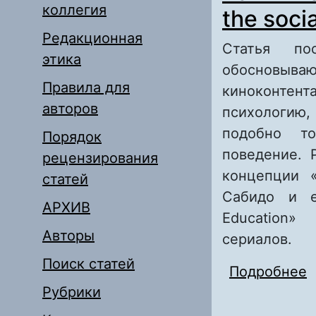
коллегия
the soci
Редакционная
Статья по
этика
обосновыв
Правила для
киноконтен
авторов
психологию
подобно то
Порядок
поведение. 
рецензирования
концепции «
статей
Сабидо и е
АРХИВ
Education»
Авторы
сериалов.
Поиск статей
Подробнее
о
Рубрики
e