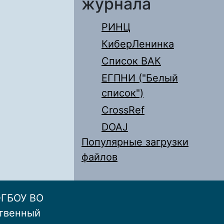
журнала
РИНЦ
КиберЛенинка
Список ВАК
ЕГПНИ ("Белый
список")
CrossRef
DOAJ
Популярные загрузки
файлов
ФГБОУ ВО
ственный