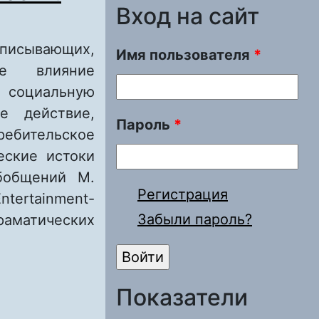
Вход на сайт
исывающих,
Имя пользователя
*
ое влияние
 социальную
е действие,
Пароль
*
ебительское
еские истоки
обобщений М.
Регистрация
ertainment-
Забыли пароль?
аматических
 social impact
Показатели