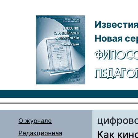
Перейти к основному содержанию
Известия
Новая се
ФИЛОСО
ПЕДАГО
цифрово
О журнале
Как кин
Редакционная