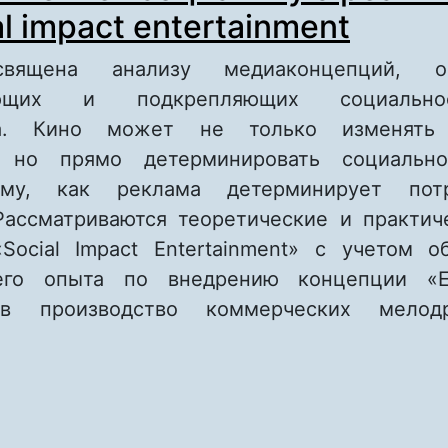
al impact entertainment
священа анализу медиаконцепций, оп
ающих и подкрепляющих социальн
та. Кино может не только изменять
, но прямо детерминировать социально
му, как реклама детерминирует потр
Рассматриваются теоретические и практич
Social Impact Entertainment» с учетом 
го опыта по внедрению концепции «Ent
 в производство коммерческих мелодр
 Как кино меняет социальную реальность: the
ntertainment