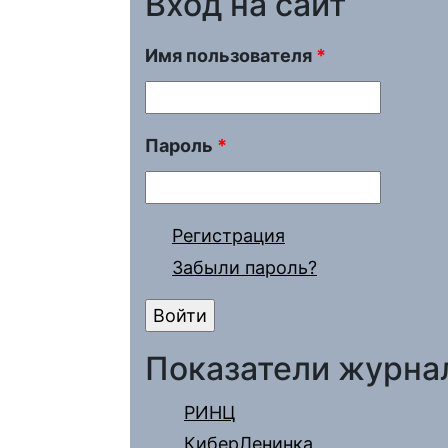
Вход на сайт
Имя пользователя
*
Пароль
*
Регистрация
Забыли пароль?
Показатели журна
РИНЦ
КиберЛенинка