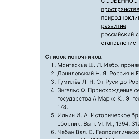
ОСОБЕННОС
пространств
природнокли
развитие
российский 
становление
Список источников:
Монтескье Ш. Л. Избр. произв.
Данилевский Н. Я. Россия и Е
Гумилёв Л. Н. От Руси до Росс
Энгельс Ф. Происхождение с
государства // Маркс К., Энгель
178.
Ильин И. А. Историческое бр
сборник. Вып. VI. М., 1994. 31
Чебан Вал. В. Геополитическ