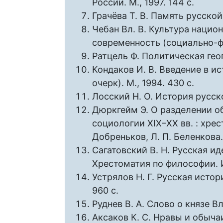
России. М., 1997. 144 с.
Грачёва Т. В. Память русской 
Чебан Вл. В. Культура нацио
современность (социально-фи
Ратцель Ф. Политическая геог
Кондаков И. В. Введение в и
очерк). М., 1994. 430 с.
Лосский Н. О. История русско
Дюркгейм Э. О разделении об
социологии XIX–XX вв. : хрест
Добреньков, Л. П. Беленкова. 
Сагатовский В. Н. Русская ид
Хрестоматия по философии. Изд
Устрялов Н. Г. Русская истори
960 с.
Руднев В. А. Слово о князе Вл
Аксаков К. С. Нравы и обыча