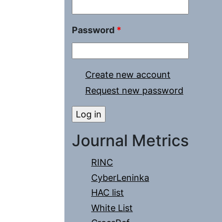
Password
*
Create new account
Request new password
Journal Metrics
RINC
CyberLeninka
HAC list
White List