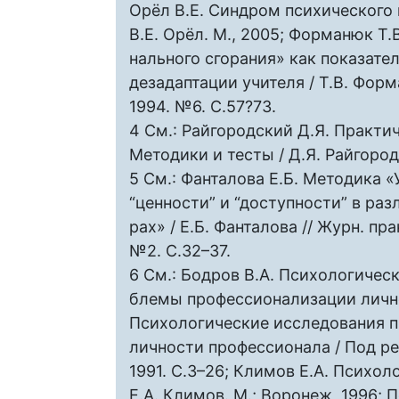
Орёл В.Е. Синдром психического 
В.Е. Орёл. М., 2005; Форманюк Т
нального сгорания» как показате
дезадаптации учителя / Т.В. Форм
1994. №6. С.57?73.
4 См.: Райгородский Д.Я. Практи
Методики и тесты / Д.Я. Райгород
5 См.: Фанталова Е.Б. Методика 
“ценности” и “доступности” в ра
рах» / Е.Б. Фанталова // Журн. пра
№2. С.32–37.
6 См.: Бодров В.А. Психологичес
блемы профессионализации личнос
Психологические исследования 
личности профессионала / Под ред
1991. С.3–26; Климов Е.А. Психол
Е.А. Климов. М.; Воронеж, 1996; 