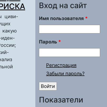
Вход на сайт
 РИСКА
ы циви-
Имя пользователя
*
дущих
, какую
-иден-
Пароль
*
России;
сий-
анализ
Регистрация
альной
Забыли пароль?
ВОРЧЕСКОЙ
Показатели