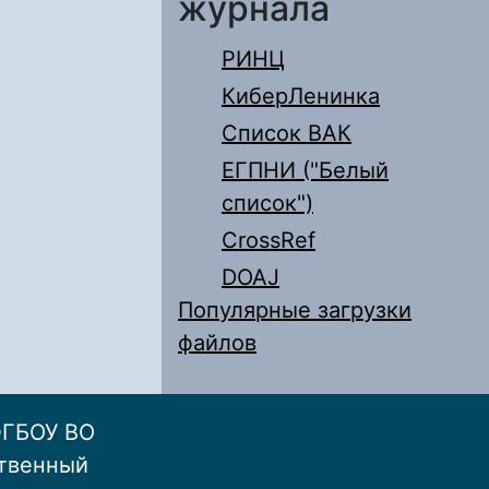
журнала
РИНЦ
КиберЛенинка
Список ВАК
ЕГПНИ ("Белый
список")
CrossRef
DOAJ
Популярные загрузки
файлов
ФГБОУ ВО
ственный