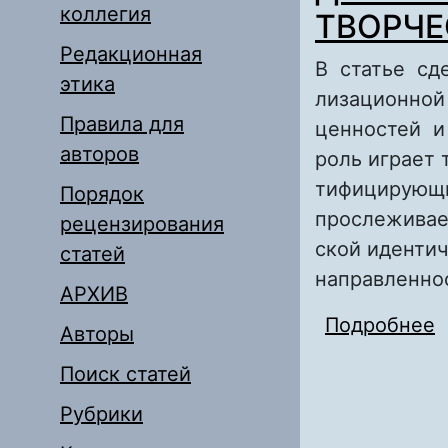
коллегия
ТВОРЧЕ
Редакционная
В статье сд
этика
лизационной
Правила для
ценностей и
авторов
роль играет 
тифицирующ
Порядок
прослеживае
рецензирования
ской иденти
статей
направленно
АРХИВ
Подробнее
Авторы
Э
Поиск статей
Рубрики