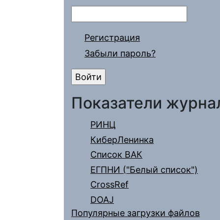
Регистрация
Забыли пароль?
Показатели журна
РИНЦ
КиберЛенинка
Список ВАК
ЕГПНИ ("Белый список")
CrossRef
DOAJ
Популярные загрузки файлов