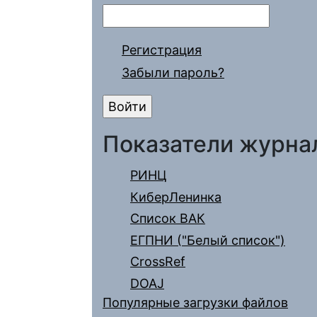
Регистрация
Забыли пароль?
Показатели журна
РИНЦ
КиберЛенинка
Список ВАК
ЕГПНИ ("Белый список")
CrossRef
DOAJ
Популярные загрузки файлов