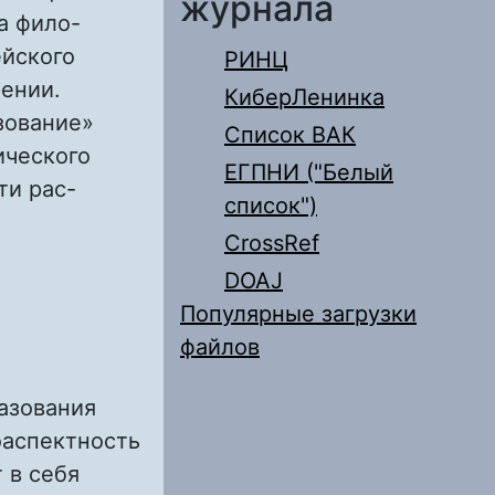
журнала
а фило-
ейского
РИНЦ
рении.
КиберЛенинка
азование»
Список ВАК
ического
ЕГПНИ ("Белый
ти рас-
список")
А: ПОЛИТИКА
CrossRef
DOAJ
Популярные загрузки
файлов
азования
оаспектность
 в себя