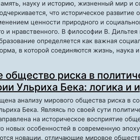
амять, науку и историю, жизненный мир и 
одчеркивается, что историческое развитие 
менением ценности природного и социально
о и нравственного. В философии В. Дильтея 
бразование определяется как важная социал
орма, в которой соединяются жизнь, наука и
 ГЕРМЕНЕВТИЧЕСКАЯ ПАРАДИГМА ОБРАЗО
 общество риска в политич
СОЦИАЛЬНО-ФИЛОСОФСКИЙ АНАЛИЗ
ии Ульриха Бека: логика и 
щена анализу мирового общества риска в с
ьриха Бека. Являясь по своей сути политиче
аправлена на историческое восприятие обще
о новых особенностей в современную эпоху
ются новации, отличающие мировое обществ