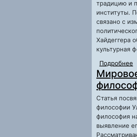
традицию и п
институты. П
связано с из
политическог
Хайдеггера о
культурная ф
Подробнее
о
Мировое
философ
Статья посвя
философии Ул
философия н
выявление ег
Рассматрива