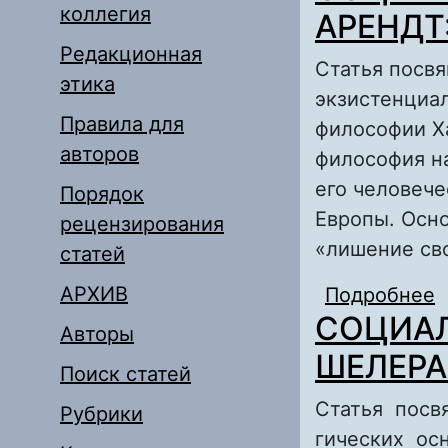
коллегия
АРЕНДТ
Редакционная
Статья посвя
этика
экзистенциа
Правила для
философии Ха
авторов
философия н
его человече
Порядок
Европы. Осн
рецензирования
«лишение св
статей
АРХИВ
Подробнее
СОЦИА
И
Авторы
ШЕЛЕРА
Поиск статей
Статья посв
Рубрики
гических ос