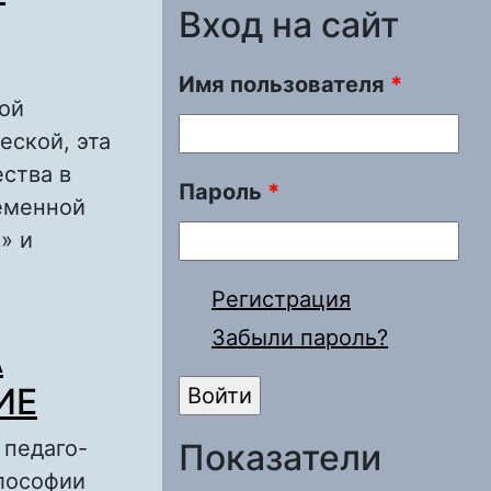
Вход на сайт
Имя пользователя
*
ой
еской, эта
ства в
Пароль
*
ременной
» и
Регистрация
Т: ПОЛИТИКА
Забыли пароль?
А
ИЕ
 педаго-
Показатели
илософии