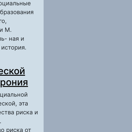
социальные
образования
го,
и М.
ь- ная и
 история.
ВАНИЯ:
еской
ирония
оциальной
ской, эта
ства риска и
.
о риска от