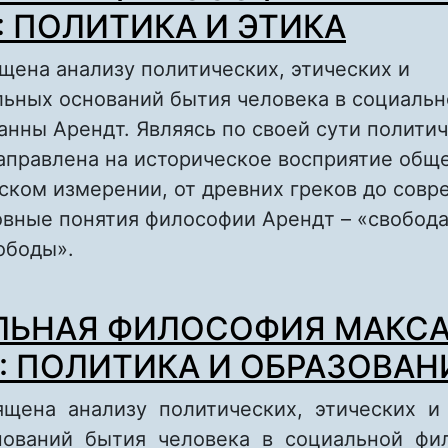
: ПОЛИТИКА И ЭТИКА
щена анализу политических, этических и
льных оснований бытия человека в социальн
нны Арендт. Являясь по своей сути политич
аправлена на историческое восприятие обще
ском измерении, от древних греков до сов
овные понятия философии Арендт – «свобода
ободы».
о СОЦИАЛЬНАЯ ФИЛОСОФИЯ ХАННЫ АРЕНД
ЛЬНАЯ ФИЛОСОФИЯ МАКС
 ЭТИКА
: ПОЛИТИКА И ОБРАЗОВАН
ящена анализу политических, этических и
нований бытия человека в социальной ф