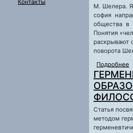
Контакты
М. Шелера. Я
софия напра
общества в 
Понятия «чел
раскрывают 
поворота Шел
Подробнее
ГЕРМЕН
ОБРАЗО
ФИЛОС
Статья посв
методом гер
герменевтиче