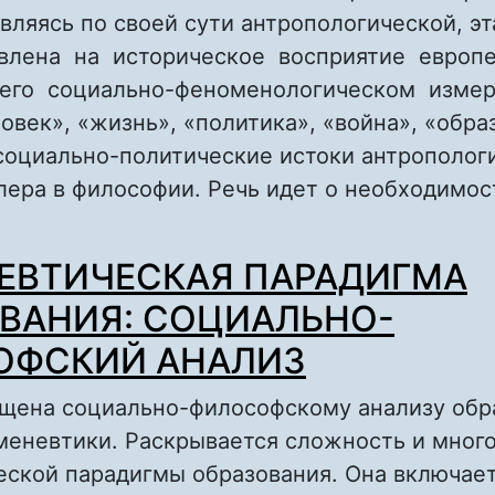
вляясь по своей сути антропологической, эт
влена на историческое восприятие европ
его социально-феноменологическом изме
овек», «жизнь», «политика», «война», «обр
социально-политические истоки антрополог
ера в философии. Речь идет о необходимос
о СОЦИАЛЬНАЯ ФИЛОСОФИЯ МАКСА ШЕЛЕР
ЕВТИЧЕСКАЯ ПАРАДИГМА
И ОБРАЗОВАНИЕ
ВАНИЯ: СОЦИАЛЬНО-
ОФСКИЙ АНАЛИЗ
ящена социально-философскому анализу обр
меневтики. Раскрывается сложность и мног
ской парадигмы образования. Она включает