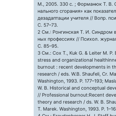
М., 2005. 330 с. ; Форманюк Т. В
нального сгорания» как показате
дезадаптации учителя // Вопр. пс
С. 57–73.
2 См.: Ронгинская Т. И. Синдром 
ных профессиях // Психол. журнал.
С. 85–95.
3 См.: Cox T., Kuk G. & Leiter M. P.
stress and organizational healthinne
burnout : recent developments in t
research / еds. W.B. Shaufeli, Cr. M
Washington, 1993. P. 177–193; Masla
W. B. Historical and conceptual de
// Professional burnout:Recent dev
theory and research / ds. W. B. Shau
T. Marek. Washington, 1993. P. 1–16
4 См.: Freudenberger H. J. Staff bur